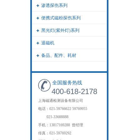
渗透探伤系列
便携式磁粉探伤系列
黑光灯(紫外灯)系列
退磁机
备品、配件、耗材
全国服务热线
400-618-2178
上海磁通检测设备有限公司
电话：021-59766622 59769955
021-33688888
手机：13817169288 曾经理
传真：021-59769292