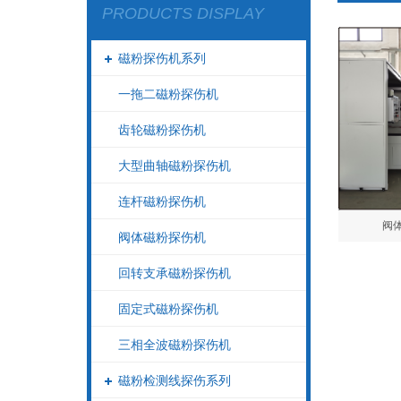
PRODUCTS DISPLAY
磁粉探伤机系列
一拖二磁粉探伤机
齿轮磁粉探伤机
大型曲轴磁粉探伤机
连杆磁粉探伤机
阀
阀体磁粉探伤机
回转支承磁粉探伤机
固定式磁粉探伤机
三相全波磁粉探伤机
磁粉检测线探伤系列