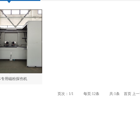
体专用磁粉探伤机
页次：1/1
每页:12条
共:1条
首页 上