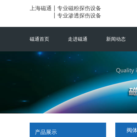
上海磁通
专业磁粉探伤设备
专业渗透探伤设备
磁通首页
走进磁通
新闻动态
阀
产品展示